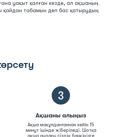
ғана уақыт қалған кезде, ал ақшаның
аны қайдан табамын деп бас қатырудың
өрсету
Ақшаны алыңыз
Ақша мақұлданғаннан кейін 15
минут ішінде жіберіледі. Шотқа
ақша аудару сіздің банкіңізге