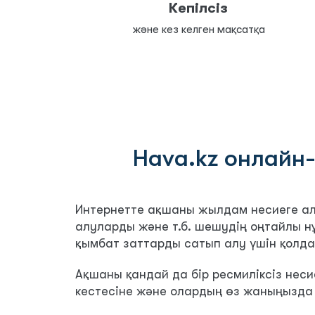
Кепілсіз
және кез келген мақсатқа
Hava.kz онлайн
Интернетте ақшаны жылдам несиеге ал
алуларды және т.б. шешудің оңтайлы н
қымбат заттарды сатып алу үшін қолда
Ақшаны қандай да бір ресмиліксіз неси
кестесіне және олардың өз жаныңызда 