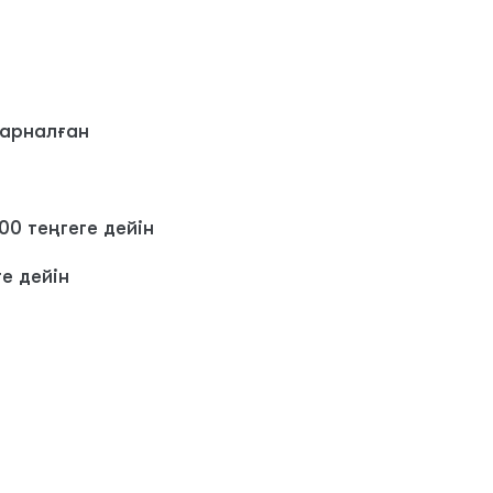
 арналған
00 теңгеге дейін
ге дейін