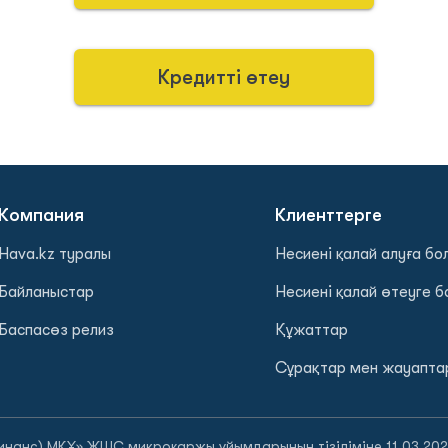
Кредитті өтеу
Компания
Клиенттерге
Hava.kz туралы
Несиені қалай алуға б
Байланыстар
Несиені қалай өтеуге 
Баспасөз релиз
Құжаттар
Сұрақтар мен жауапта
Финанс) МҚҰ» ЖШС микроқаржы ұйымдарының тізіліміне 11.03.2022