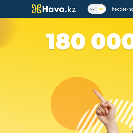
header-na
RU
KZ