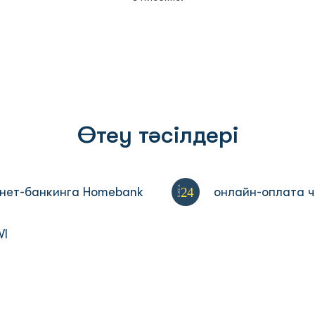
Өтеу тәсілдері
24
KACCA
рнет-банкинга Homebank
онлайн-оплата ч
WI