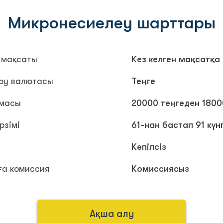
Микронесиелеу шарттары
 мақсаты
Кез келген мақсатқа
ру валютасы
Теңге
омасы
20000 теңгеден 1800
рзімі
61-нан бастап 91 күн
Кепілсіз
ға комиссия
Комиссиясыз
Ақша алу