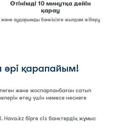
Өтінімді 10 минутқа дейін
қарау
және аударымды банкіңізге жылдам жіберу
 әрі қарапайым!
тпеген және жоспарланбаған сатып
елерін өтеу үшін немесе несиеге
. Hava.kz бірге сіз банктердің жұмыс