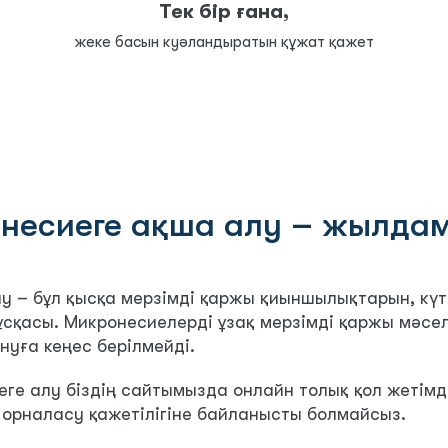
Тек бір ғана,
жеке басын куәландыратын құжат қажет
-несиеге ақша алу – жылдам
у – бұл қысқа мерзімді қаржы қиыншылықтарын, кү
ұсқасы. Микронесиелерді ұзақ мерзімді қаржы мәсел
нуға кеңес берілмейді.
еге алу біздің сайтымызда онлайн толық қол жетімді
орналасу қажетілігіне байланысты болмайсыз.