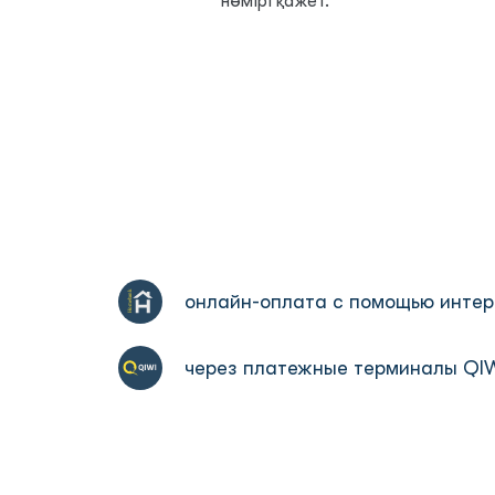
нөмірі қажет.
Homebank
онлайн-оплата с помощью инте
через платежные терминалы QI