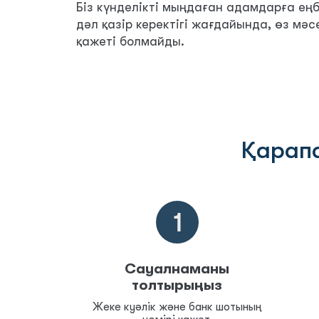
Біз күнделікті мыңдаған адамдарға еңб
дәл қазір керектігі жағдайында, өз мә
қажеті болмайды.
Қарап
Сауалнаманы
толтырыңыз
Жеке куәлік және банк шотының