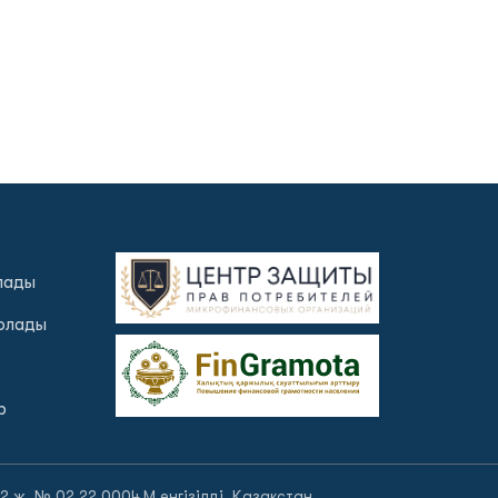
олады
болады
р
 ж. № 02.22.0004.М енгізілді, Қазақстан