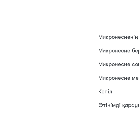
Микронесиенің
Микронесие бе
Микронесие с
Микронесие ме
Кепіл
Өтінімді қарау