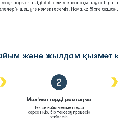
екақыларының кідірісі, немесе жалақы алуға біраз 
селелерін шешуге көмектесеміз. Hava.kz бірге ақш
айым және жылдам қызмет к
Мәліметтерді растаңыз
Тек шынайы мәліметтерді
көрсетіңіз, біз тексеру процесін
өткіземіз.