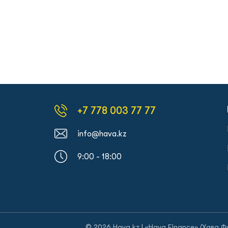
+7 778 003 77 77
info@hava.kz
9:00 - 18:00
© 2026 Hava.kz | «Hava Finance» (Хава 