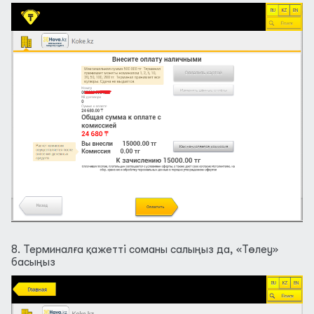
8. Терминалға қажетті соманы салыңыз да, «Төлеу»
басыңыз