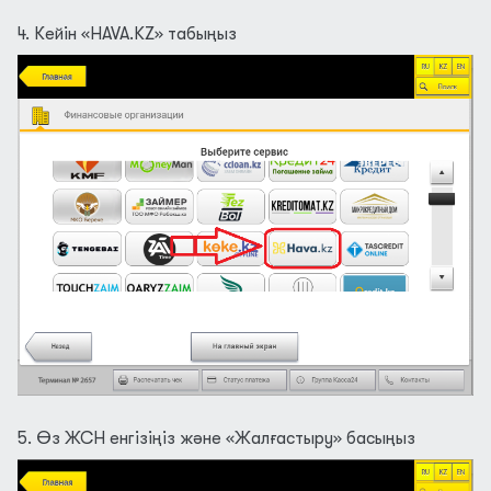
4. Кейін «HAVA.KZ» табыңыз
5. Өз ЖСН енгізіңіз және «Жалғастыру» басыңыз