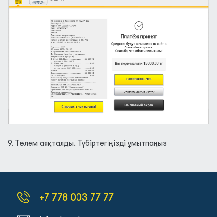
9. Төлем аяқталды. Түбіртегіңізді ұмытпаңыз
+7 778 003 77 77