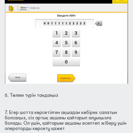
6. Төлем түрін таңдаңыз
7. Егер шотта көрсетілген ақшадан көбірек салатын
болсаңыз, сіз артық ақшаны қайтарып алуыңызға
болады. Ол үшін, қайтарым ақшаны есептеп жіберу үшін
операторды көрсету қажет