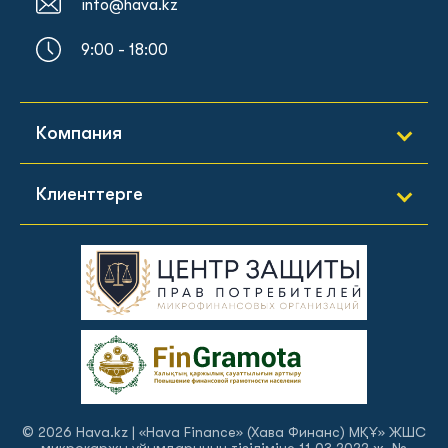
info@hava.kz
9:00 - 18:00
Компания
Hava.kz туралы
Клиенттерге
Байланыстар
Несиені қалай алуға болады
Баспасөз релиз
Несиені қалай өтеуге болады
Құжаттар
Сұрақтар мен жауаптар
© 2026 Hava.kz | «Hava Finance» (Хава Финанс) МҚҰ» ЖШС